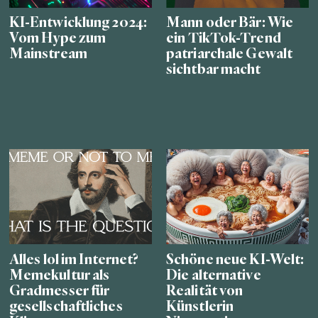
KI-Entwicklung 2024:
Mann oder Bär: Wie
Vom Hype zum
ein TikTok-Trend
Mainstream
patriarchale Gewalt
sichtbar macht
Alles lol im Internet?
Schöne neue KI-Welt:
Memekultur als
Die alternative
Gradmesser für
Realität von
gesellschaftliches
Künstlerin