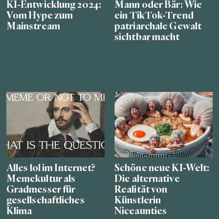
KI-Entwicklung 2024:
Mann oder Bär: Wie
Vom Hype zum
ein TikTok-Trend
Mainstream
patriarchale Gewalt
sichtbar macht
Alles lol im Internet?
Schöne neue KI-Welt:
Memekultur als
Die alternative
Gradmesser für
Realität von
gesellschaftliches
Künstlerin
Klima
Niceaunties