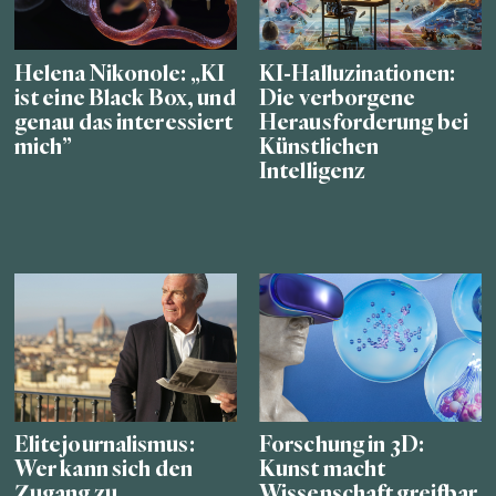
Helena Nikonole: „KI
KI-Halluzinationen:
ist eine Black Box, und
Die verborgene
genau das interessiert
Herausforderung bei
mich”
Künstlichen
Intelligenz
Elitejournalismus:
Forschung in 3D:
Wer kann sich den
Kunst macht
Zugang zu
Wissenschaft greifbar