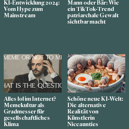
KI-Entwicklung 2024:
Mann oder Bär: Wie
Vom Hype zum
ein TikTok-Trend
Mainstream
patriarchale Gewalt
sichtbar macht
Alles lol im Internet?
Schöne neue KI-Welt:
Memekultur als
Die alternative
Gradmesser für
Realität von
gesellschaftliches
Künstlerin
Klima
Niceaunties