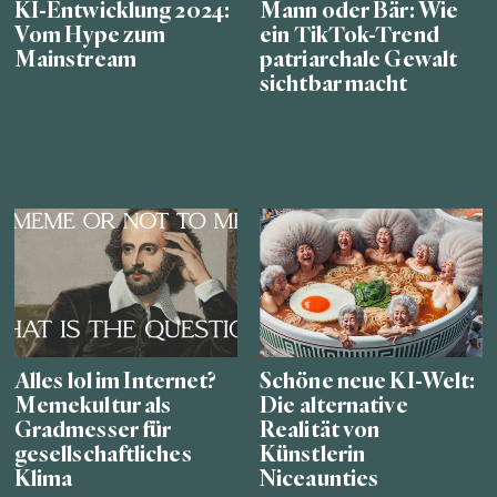
KI-Entwicklung 2024:
Mann oder Bär: Wie
Vom Hype zum
ein TikTok-Trend
Mainstream
patriarchale Gewalt
sichtbar macht
Alles lol im Internet?
Schöne neue KI-Welt:
Memekultur als
Die alternative
Gradmesser für
Realität von
gesellschaftliches
Künstlerin
Klima
Niceaunties