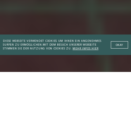
DIESE WEBSEITE VERWENDET COOKIES UM IHNEN EIN ANGENEHMES
SURFEN ZU ERMÖGLICHEN.
MIT DEM BESUCH UNSERER WEBSEITE
OKAY
STIMMEN SIE DER NUTZUNG VON COOKIES ZU.
MEHR INFOS HIER
Addictive Technology
Kompendium
: Virtueller Luxus
Virtuelles Alltag: Wenn
Peaceful Societies
Berührungen zum Luxusgut