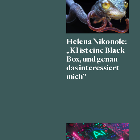
Helena Nikonole:
„KI ist eine Black
Box, und genau
das interessiert
mich”