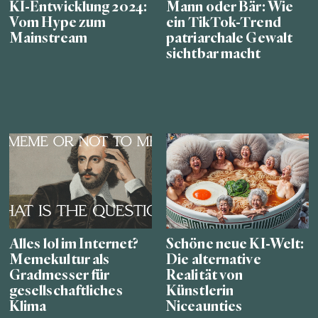
KI-Entwicklung 2024:
Mann oder Bär: Wie
Vom Hype zum
ein TikTok-Trend
Mainstream
patriarchale Gewalt
sichtbar macht
Alles lol im Internet?
Schöne neue KI-Welt:
Memekultur als
Die alternative
Gradmesser für
Realität von
gesellschaftliches
Künstlerin
Klima
Niceaunties