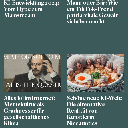
KI-Entwicklung 2024:
Mann oder Bär: Wie
Vom Hype zum
ein TikTok-Trend
Mainstream
patriarchale Gewalt
sichtbar macht
Alles lol im Internet?
Schöne neue KI-Welt:
Memekultur als
Die alternative
Gradmesser für
Realität von
gesellschaftliches
Künstlerin
Klima
Niceaunties