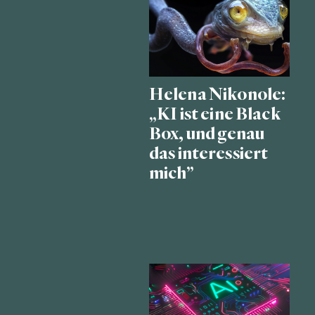
Helena Nikonole:
„KI ist eine Black
Box, und genau
das interessiert
mich”