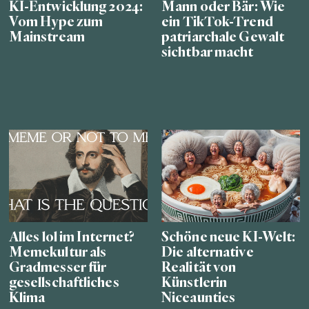
KI-Entwicklung 2024:
Mann oder Bär: Wie
Vom Hype zum
ein TikTok-Trend
Mainstream
patriarchale Gewalt
sichtbar macht
Alles lol im Internet?
Schöne neue KI-Welt:
Memekultur als
Die alternative
Gradmesser für
Realität von
gesellschaftliches
Künstlerin
Klima
Niceaunties