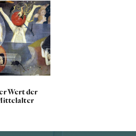
er Wert der
ittelalter