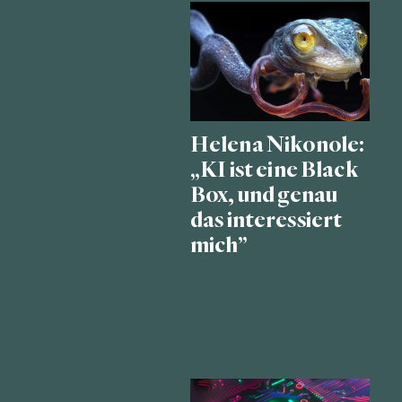
Helena Nikonole:
„KI ist eine Black
Box, und genau
das interessiert
mich”