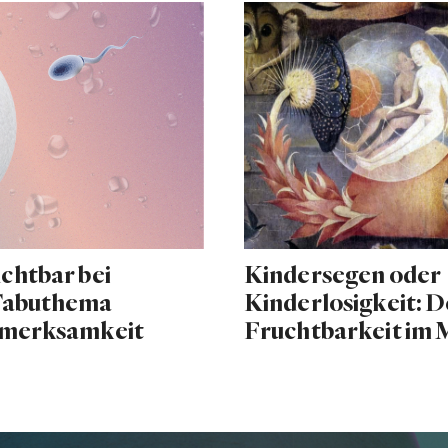
chtbar bei
Kindersegen oder
Tabuthema
Kinderlosigkeit: D
fmerksamkeit
Fruchtbarkeit im M