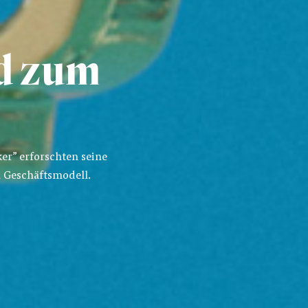
rd zum
er” erforschten seine
m Geschäftsmodell.