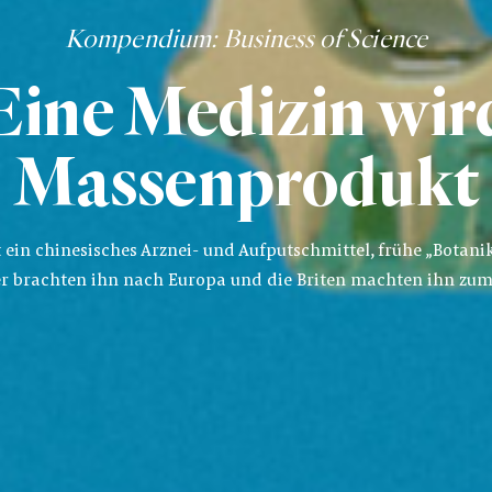
Kompendium
: Business of Science
Eine Medizin wi
Massenprodukt
 ein chinesisches Arznei- und Aufputschmittel, frühe „Botanik
r brachten ihn nach Europa und die Briten machten ihn zu