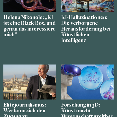
Helena Nikonole: „KI
KI-Halluzinationen:
ist eine Black Box, und
Die verborgene
genau das interessiert
Herausforderung bei
mich”
Künstlichen
Intelligenz
Elitejournalismus:
Forschung in 3D:
Wer kann sich den
Kunst macht
Zugang zu
Wissenschaft greifbar