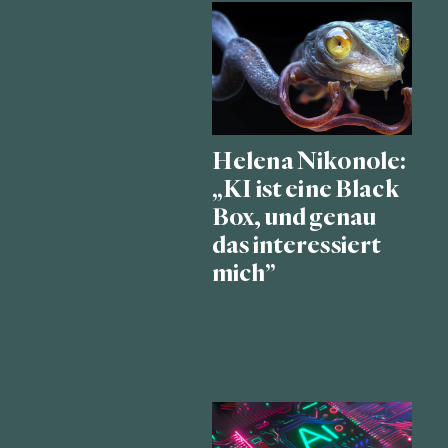
Helena Nikonole:
„KI ist eine Black
Box, und genau
das interessiert
mich”