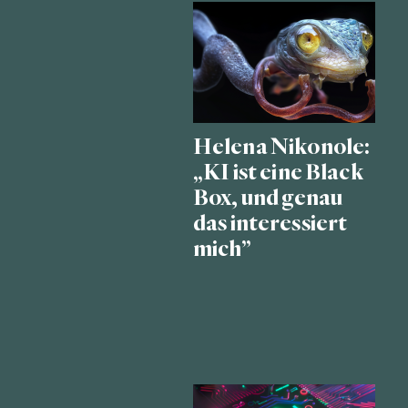
Helena Nikonole:
„KI ist eine Black
Box, und genau
das interessiert
mich”