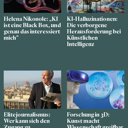
Helena Nikonole: „KI
KI-Halluzinationen:
ist eine Black Box, und
Die verborgene
genau das interessiert
Herausforderung bei
mich”
Künstlichen
Intelligenz
Elitejournalismus:
Forschung in 3D:
Wer kann sich den
Kunst macht
Zugang zu
Wissenschaft greifbar