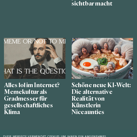
sichtbar macht
Alles lol im Internet?
Schöne neue KI-Welt:
Memekultur als
Die alternative
Gradmesser für
Realität von
gesellschaftliches
Künstlerin
Klima
Niceaunties
DIESE WEBSEITE VERWENDET COOKIES UM IHNEN EIN ANGENEHMES