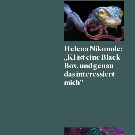
Helena Nikonole:
„KI ist eine Black
Box, und genau
das interessiert
mich”