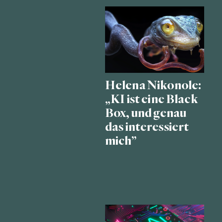
Helena Nikonole:
„KI ist eine Black
Box, und genau
das interessiert
mich”