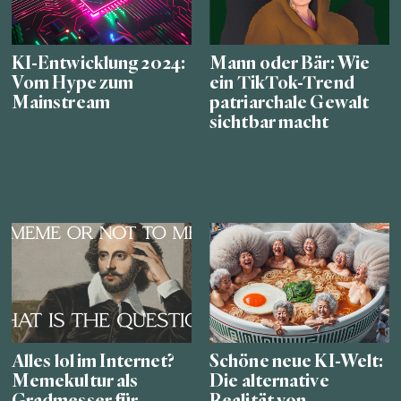
KI-Entwicklung 2024:
Mann oder Bär: Wie
Vom Hype zum
ein TikTok-Trend
Mainstream
patriarchale Gewalt
sichtbar macht
Alles lol im Internet?
Schöne neue KI-Welt:
Memekultur als
Die alternative
Gradmesser für
Realität von