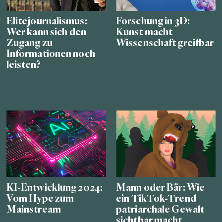
Elitejournalismus:
Forschung in 3D:
Wer kann sich den
Kunst macht
Zugang zu
Wissenschaft greifbar
Informationen noch
leisten?
KI-Entwicklung 2024:
Mann oder Bär: Wie
Vom Hype zum
ein TikTok-Trend
Mainstream
patriarchale Gewalt
sichtbar macht