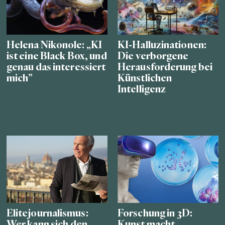
Helena Nikonole: „KI
KI-Halluzinationen:
ist eine Black Box, und
Die verborgene
genau das interessiert
Herausforderung bei
mich”
Künstlichen
Intelligenz
Elitejournalismus:
Forschung in 3D:
Wer kann sich den
Kunst macht