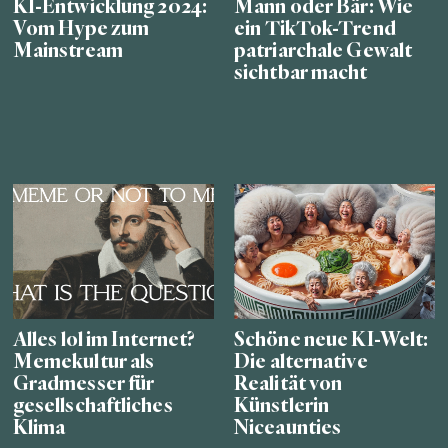
KI-Entwicklung 2024:
Mann oder Bär: Wie
Vom Hype zum
ein TikTok-Trend
Mainstream
patriarchale Gewalt
sichtbar macht
Alles lol im Internet?
Schöne neue KI-Welt:
Memekultur als
Die alternative
Gradmesser für
Realität von
gesellschaftliches
Künstlerin
Klima
Niceaunties