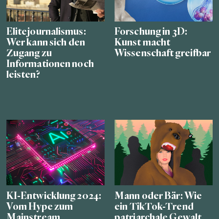
Elitejournalismus:
Forschung in 3D:
Wer kann sich den
Kunst macht
Zugang zu
Wissenschaft greifbar
Informationen noch
leisten?
KI-Entwicklung 2024:
Mann oder Bär: Wie
Vom Hype zum
ein TikTok-Trend
Mainstream
patriarchale Gewalt