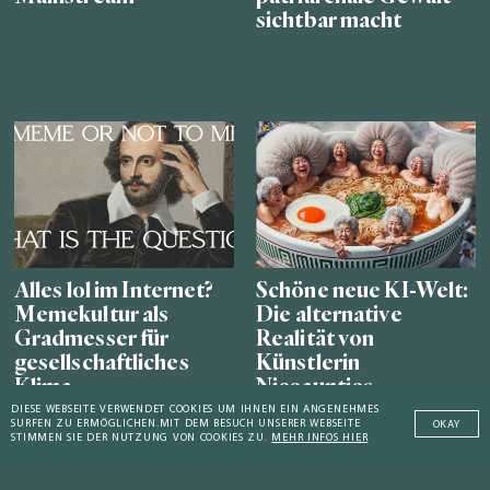
sichtbar macht
Alles lol im Internet?
Schöne neue KI-Welt:
Memekultur als
Die alternative
Gradmesser für
Realität von
gesellschaftliches
Künstlerin
Klima
Niceaunties
DIESE WEBSEITE VERWENDET COOKIES UM IHNEN EIN ANGENEHMES
SURFEN ZU ERMÖGLICHEN.
MIT DEM BESUCH UNSERER WEBSEITE
OKAY
STIMMEN SIE DER NUTZUNG VON COOKIES ZU.
MEHR INFOS HIER