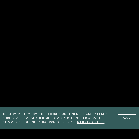
DIESE WEBSEITE VERWENDET COOKIES UM IHNEN EIN ANGENEHMES
SURFEN ZU ERMÖGLICHEN.
MIT DEM BESUCH UNSERER WEBSEITE
OKAY
STIMMEN SIE DER NUTZUNG VON COOKIES ZU.
MEHR INFOS HIER